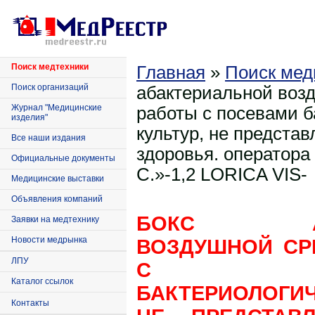
Поиск медтехники
Главная
»
Поиск мед
Поиск организаций
абактериальной воз
Журнал "Медицинские
работы с посевами б
изделия"
культур, не предста
Все наши издания
здоровья. оператора
Официальные документы
С.»-1,2 LORICA VIS-
Медицинские выставки
Объявления компаний
БОКС АБАК
Заявки на медтехнику
Новости медрынка
ВОЗДУШНОЙ СР
ЛПУ
С ПО
Каталог ссылок
БАКТЕРИОЛОГИ
Контакты