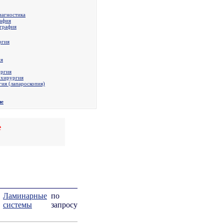
иагностика
афия
графия
ргия
ия
ургия
 хирургия
ия (лапароскопия)
ие
е
Ламинарные
по
системы
запросу