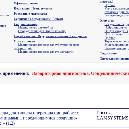
алкоголь)
Офтальмология
Прочее
Педиатрия. Неонатология
Ультразвуковая д
Электрокардиогр
Расходные материалы
дования
Электроэнцефало
Сервисное обслуживание. Ремонт
Хирургия
Скорая помощь
Cосудистая хиру
ания
Медицинские автомобили
Нейрохирургия
Оборудование для скорой помощи
Общая хирургия
Патологоанатом
Служба крови. Эфферентная терапия. Гемодиализ
Прочее
Стоматология
Торакальная хир
Медицинские изделия для зуботехнических
Эндоваскулярная
лабораторий
Эндовидеохирург
Медицинские изделия для стоматологии
Эндоскопия
Энтеральное питан
ь применения:
Лабораторная диагностика. Общеклинически
еды для защиты оператора при работе с
Россия,
ганизмами,. передающимися воздушно-
LAMSYSTEMS
» (1,2)