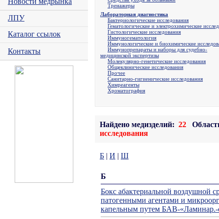
Новости медрынка
Тренажеры
Лабораторная диагностика
ЛПУ
Бактериологические исследования
Гематологические и электрохимические иссле
Гистологические исследования
Каталог ссылок
Иммуногематология
Иммунологические и биохимические исследов
Иммунопрепараты и наборы для судебно-
Контакты
медицинской экспертизы
Молекулярно-генетические исследования
Общеклинические исследования
Прочее
Санитарно-гигиенические исследования
Химреагенты
Хроматография
Найдено медизделий:
22
Област
исследования
Б
|
И
|
Ш
Б
Бокс абактериальной воздушной ср
патогенными агентами и микроор
капельным путем БАВ-«Ламинар.-с.