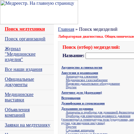
Поиск медтехники
Главная
» Поиск медизделий
Лабораторная диагностика. Общеклинические
Поиск организаций
Поиск (отбор) медизделий:
Журнал
"Медицинские
Название:
изделия"
Акушерство и гинекология
Все наши издания
Анестезия и реанимация
Аппаратура слежения
Официальные
Медицинское газоснабжение
Наркозно-дыхательное оборудование
документы
Прочее
Аптечное дело (фармация)
Медицинские
Ветеринария
выставки
Дезинфекция и стерилизация
Домашняя медицина
Объявления
Аппараты и приборы для домашней физиотер
компаний
Приборы для измерения кровяного давления
(тонометры) и температуры тела (градусники, ш
ручки для введения инсулина)
Заявки на медтехнику
Прочее
Слуховые аппараты
Средства ухода за больными