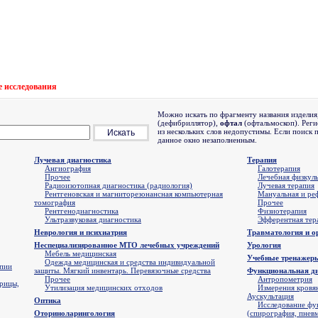
 исследования
Можно искать по фрагменту названия изделия
(дефибриллятор),
офтал
(офтальмоскоп). Реги
из нескольких слов недопустимы. Если поиск 
данное окно незаполненным.
Лучевая диагностика
Терапия
Ангиография
Галотерапия
Прочее
Лечебная физкуль
Радиоизотопная диагностика (радиология)
Лучевая терапия
Рентгеновская и магниторезонансная компьютерная
Мануальная и ре
томография
Прочее
Рентгенодиагностика
Физиотерапия
Ультразвуковая диагностика
Эфферентная тер
Неврология и психиатрия
Травматология и о
Неспециализированное МТО лечебных учреждений
Урология
Мебель медицинская
Учебные тренажеры
Одежда медицинская и средства индивидуальной
апии
защиты. Мягкий инвентарь. Перевязочные средства
Функциональная д
Прочее
Антропометрия
прицы,
Утилизация медицинских отходов
Измерения кровян
Аускультация
Оптика
Исследование фу
Оториноларингология
(спирография, пнев