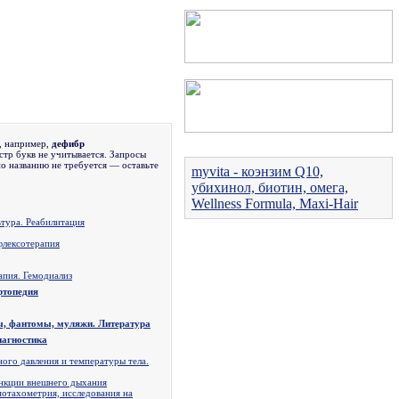
, например,
дефибр
стр букв не учитывается. Запросы
по названию не требуется — оставьте
myvita - коэнзим Q10,
убихинол, биотин, омега,
Wellness Formula, Maxi-Hair
тура. Реабилитация
флексотерапия
апия. Гемодиализ
ртопедия
, фантомы, муляжи. Литература
иагностика
ого давления и температуры тела.
нкции внешнего дыхания
мотахометрия, исследования на