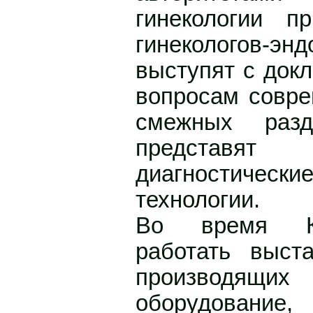
гинекологии п
гинекологов-эн
выступят с док
вопросам совре
смежных раз
представ
диагностиче
технологии.
Во время Ко
работать выст
производящи
оборудовани