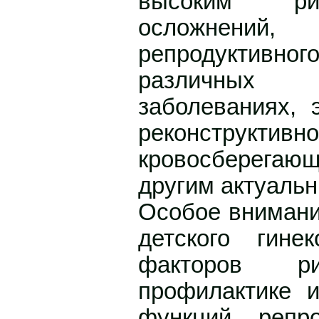
высоким ри
осложнени
репродуктивн
различных г
заболеваниях, 
реконструкт
кровосберега
другим актуаль
Особое внимани
детского гине
факторов рис
профилактике 
функций репро