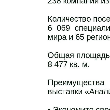
238 компаний из
Количество посе
6 069 специали
мира и 65 регио
Общая площадь
8 477 кв. м.
Преимущест
выставки «Анали
• Экономите сво