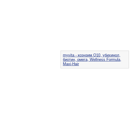
myvita - коэнзим Q10, убихинол,
биотин, омега, Wellness Formula,
Maxi-Hair