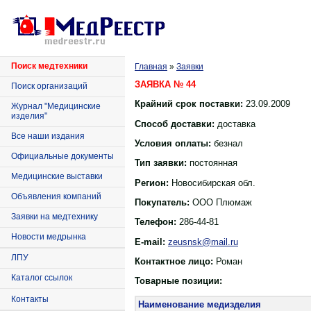
Поиск медтехники
Главная
»
Заявки
ЗАЯВКА № 44
Поиск организаций
Крайний срок поставки:
23.09.2009
Журнал "Медицинские
изделия"
Способ доставки:
доставка
Все наши издания
Условия оплаты:
безнал
Официальные документы
Тип заявки:
постоянная
Медицинские выставки
Регион:
Новосибирская обл.
Объявления компаний
Покупатель:
ООО Плюмаж
Заявки на медтехнику
Телефон:
286-44-81
Новости медрынка
E-mail:
zeusnsk@mail.ru
ЛПУ
Контактное лицо:
Роман
Каталог ссылок
Товарные позиции:
Контакты
Наименование медизделия