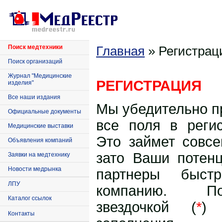
Поиск медтехники
Главная
» Регистрац
Поиск организаций
Журнал "Медицинские
РЕГИСТРАЦИЯ
изделия"
Все наши издания
Мы убедительно п
Официальные документы
все поля в реги
Медицинские выставки
Это займет совсе
Объявления компаний
зато Ваши потен
Заявки на медтехнику
Новости медрынка
партнеры быст
ЛПУ
компанию. П
Каталог ссылок
звездочкой (
*
) 
Контакты