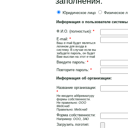
заполнения.
Юридическое лицо
Физическое л
Информация о пользователе системы
Ф.И.О. (полностью):
*
E-mail:
*
Ваш e-mail будет являться
логином для входа в
систему. В случае если вы
забудете пароль, он будет
Вам выслан на этот e-mail
Введите пароль:
*
Повторите пароль:
*
Информация об организации:
Название организации:
*
Не вводите aббревиатуру
формы собственности.
Не правильно:
OOO
Медснаб
Правильно:
Медснаб
Форма собственности:
Например:
ООО, ЗАО
Загрузить логотип: