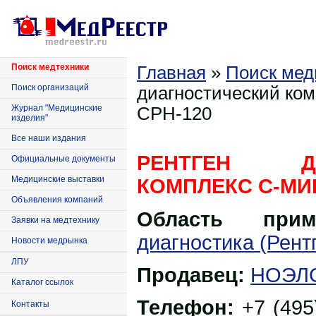
Поиск медтехники
Главная
»
Поиск мед
Поиск организаций
диагностический ком
Журнал "Медицинские
СРН-120
изделия"
Все наши издания
РЕНТГЕН ДИ
Официальные документы
Медицинские выставки
КОМПЛЕКС С-МИН
Объявления компаний
Область приме
Заявки на медтехнику
диагностика (Рент
Новости медрынка
ЛПУ
Продавец:
НОЭЛ
Каталог ссылок
Телефон:
+7 (495
Контакты