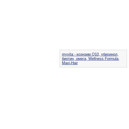
myvita - коэнзим Q10, убихинол,
биотин, омега, Wellness Formula,
Maxi-Hair