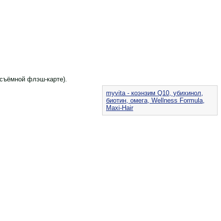
 съёмной флэш-карте).
myvita - коэнзим Q10, убихинол,
биотин, омега, Wellness Formula,
Maxi-Hair