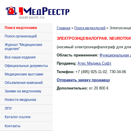
Поиск медтехники
Главная
»
Поиск медизделий
» Электроэнце
Поиск организаций
ЭЛЕКТРОЭНЦЕФАЛОГРАФ. NEUROTRA
Журнал "Медицинские
(носимый электроэнцефалограф для длит
изделия"
Область применения:
Функциональная 
Все наши издания
Продавец:
Атес Медика Софт
Официальные документы
Телефон:
+7 (495) 925-11-02, 730-34-06
Медицинские выставки
Отправить заявку продавцу
Объявления компаний
Дополнительно:
от 20 800 €
Заявки на медтехнику
Новости медрынка
ЛПУ
Каталог ссылок
Контакты