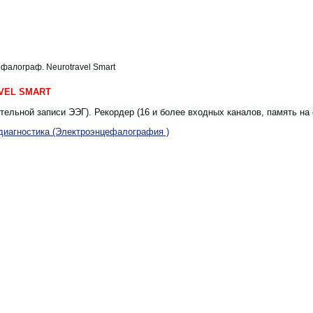
фалограф. Neurotravel Smart
VEL SMART
ельной записи ЭЭГ). Рекордер (16 и более входных каналов, память на
диагностика (Электроэнцефалография )