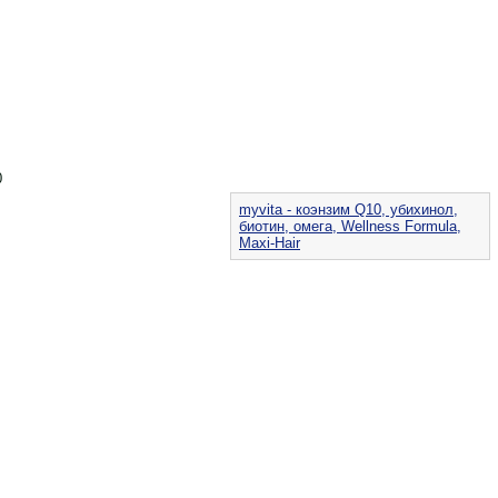
0
myvita - коэнзим Q10, убихинол,
биотин, омега, Wellness Formula,
Maxi-Hair