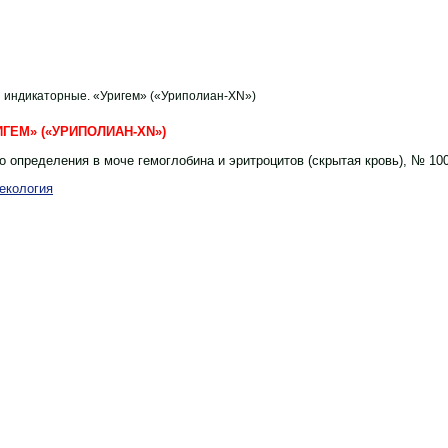
и индикаторные. «Уригем» («Уриполиан-XN»)
ГЕМ» («УРИПОЛИАН-XN»)
о определения в моче гемоглобина и эритроцитов (скрытая кровь), № 10
екология