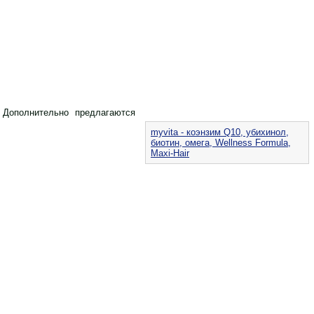
 Дополнительно предлагаются
myvita - коэнзим Q10, убихинол,
биотин, омега, Wellness Formula,
Maxi-Hair