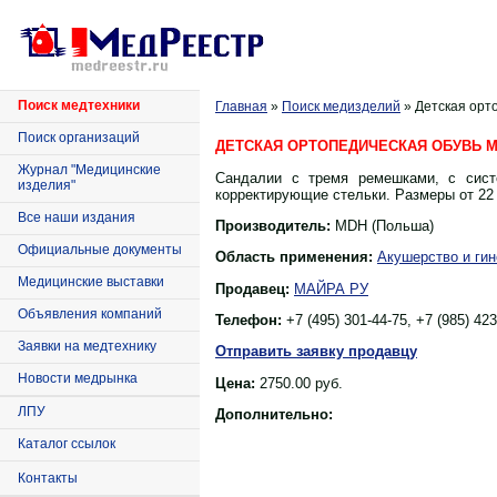
Поиск медтехники
Главная
»
Поиск медизделий
» Детская орт
Поиск организаций
ДЕТСКАЯ ОРТОПЕДИЧЕСКАЯ ОБУВЬ M
Журнал "Медицинские
Сандалии с тремя ремешками, с сист
изделия"
корректирующие стельки. Размеры от 22 
Все наши издания
Производитель:
MDH (Польша)
Официальные документы
Область применения:
Акушерство и гин
Медицинские выставки
Продавец:
МАЙРА РУ
Объявления компаний
Телефон:
+7 (495) 301-44-75, +7 (985) 42
Заявки на медтехнику
Отправить заявку продавцу
Новости медрынка
Цена:
2750.00
руб.
ЛПУ
Дополнительно:
Каталог ссылок
Контакты