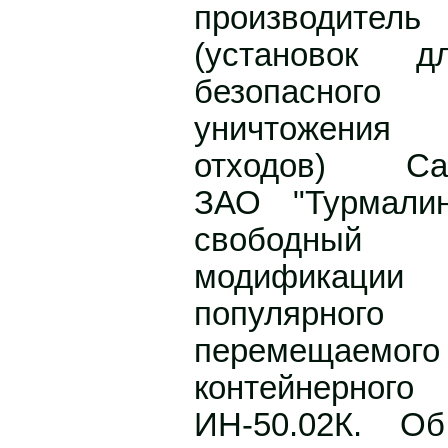
производител
(установок д
безопасного
уничтожения (
отходов) Санк
ЗАО "Турмали
свободный
модификации
популярног
перемещаем
контейнерног
ИН-50.02К. О