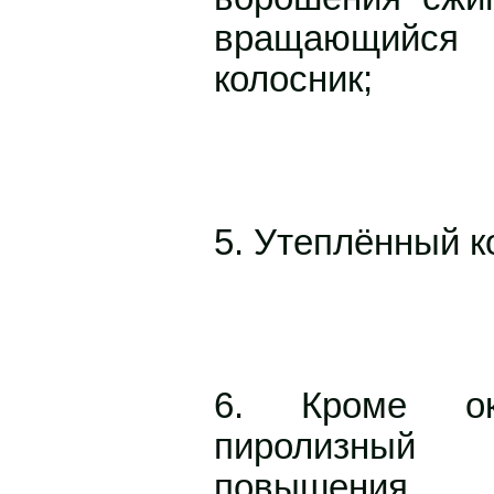
вращающийс
колосник;
5. Утеплённый к
6. Кроме ок
пиролизны
повышения 