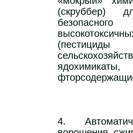
«мокрый» хими
(скруббер) д
безопасно
высокотокс
(пестиц
сельскохозяйст
ядохимик
фторсодержащие 
4. Автомати
ворошения сжи