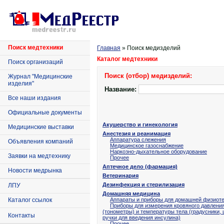
Поиск медтехники
Главная
» Поиск медизделий
Каталог медтехники
Поиск организаций
Поиск (отбор) медизделий:
Журнал "Медицинские
изделия"
Название:
Все наши издания
Официальные документы
Акушерство и гинекология
Медицинские выставки
Анестезия и реанимация
Аппаратура слежения
Объявления компаний
Медицинское газоснабжение
Наркозно-дыхательное оборудование
Заявки на медтехнику
Прочее
Аптечное дело (фармация)
Новости медрынка
Ветеринария
Дезинфекция и стерилизация
ЛПУ
Домашняя медицина
Каталог ссылок
Аппараты и приборы для домашней физиот
Приборы для измерения кровяного давлени
(тонометры) и температуры тела (градусники,
Контакты
ручки для введения инсулина)
Прочее