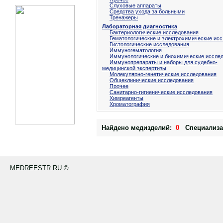
Слуховые аппараты
Средства ухода за больными
Тренажеры
Лабораторная диагностика
Бактериологические исследования
Гематологические и электрохимические ис
Гистологические исследования
Иммуногематология
Иммунологические и биохимические иссле
Иммунопрепараты и наборы для судебно-
медицинской экспертизы
Молекулярно-генетические исследования
Общеклинические исследования
Прочее
Санитарно-гигиенические исследования
Химреагенты
Хроматография
Найдено медизделий:
0
Специализа
MEDREESTR.RU ©