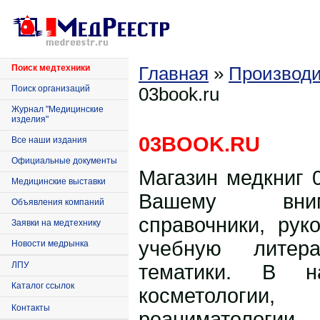
Поиск медтехники
Главная
»
Производи
Поиск организаций
03book.ru
Журнал "Медицинские
изделия"
03BOOK.RU
Все наши издания
Официальные документы
Магазин медкниг 0
Медицинские выставки
Вашему вни
Объявления компаний
справочники, рук
Заявки на медтехнику
учебную литера
Новости медрынка
ЛПУ
тематики. В н
Каталог ссылок
косметологии
Контакты
реаниматологи