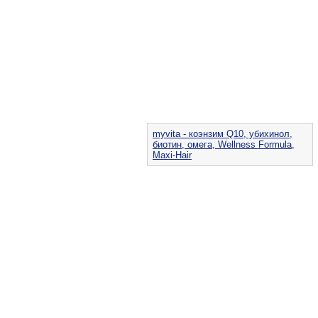
myvita - коэнзим Q10, убихинол,
биотин, омега, Wellness Formula,
Maxi-Hair