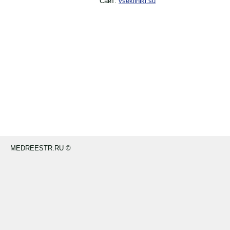
Сайт:
vsekliniki.su
MEDREESTR.RU ©