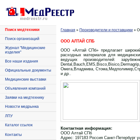
Поиск медтехники
Главная
»
Производители и поставщики
»
О
Поиск организаций
ООО АЛТАЙ СПБ
Журнал "Медицинские
ООО «Алтай СПб» предлагает широкий 
изделия"
расходных материалов для медицинских
ведущих производителей: зарубежных- V
Все наши издания
Dental,Bauch,EMS,Bisco,Bisico,Dermagri
Омега,Владмива, Стома,Медполимер,Ст
Официальные документы
и др..
Медицинские выставки
Объявления компаний
Заявки на медтехнику
Новости медрынка
ЛПУ
Каталог ссылок
Контактная информация:
ООО Алтай СПб
Контакты
Адрес:
197183 Россия Санкт-Петербург у