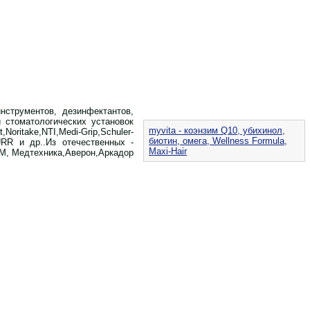
нструментов, дезинфектантов,
 стоматологических установок
myvita - коэнзим Q10, убихинол,
ritake,NTI,Medi-Grip,Schuler-
биотин, омега, Wellness Formula,
,DURR и др..Из отечественных -
Maxi-Hair
М, Медтехника,Аверон,Аркадор