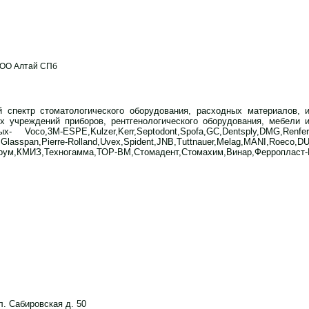
ОО
Алтай СПб
спектр стоматологического оборудования, расходных материалов, и
 учреждений приборов, рентгенологического оборудования, мебели и
oco,3M-ESPE,Kulzer,Kerr,Septodont,Spofa,GC,Dentsply,DMG,Renfert,No
p,Glasspan,Pierre-Rolland,Uvex,Spident,JNB,Tuttnauer,Melag,MANI,Roeco
рум,КМИЗ,Техногамма,ТОР-ВМ,Стомадент,Стомахим,Винар,Ферропласт-
л. Сабировская д. 50