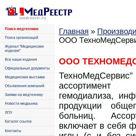
Поиск медтехники
Главная
»
Производи
Поиск организаций
ООО
ТехноМедСерв
Журнал "Медицинские
изделия"
ООО ТЕХНОМЕД
Все наши издания
Официальные документы
ТехноМедСервис"
Медицинские выставки
ассортимент
Объявления компаний
гемодиализа, инф
Заявки на медтехнику
продукции обще
Новости медрынка
ЛПУ
больниц. Ассор
Каталог ссылок
включает в себя 
Контакты
иглы (с и без си