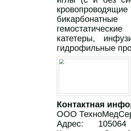
кровопроводя
бикарбонатные 
гемостатические
катетеры, инфу
гидрофильные про
Контактная инфо
ООО ТехноМедСе
Адрес:
10506