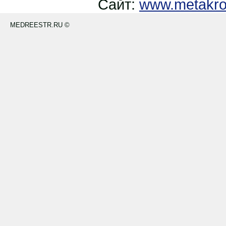
Сайт:
www.metakro
MEDREESTR.RU ©