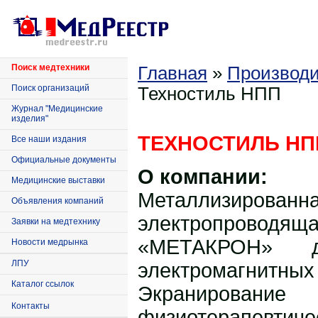
Поиск медтехники
Главная
»
Производи
Поиск организаций
Техностиль НПП
Журнал "Медицинские
изделия"
ТЕХНОСТИЛЬ НП
Все наши издания
Официальные документы
О компании:
Медицинские выставки
Металлизированн
Объявления компаний
электропро
Заявки на медтехнику
«МЕТАКРОН» 
Новости медрынка
ЛПУ
электромагни
Каталог ссылок
Экранир
Контакты
физиотерапевтич