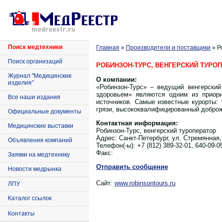
Поиск медтехники
Главная
»
Производители и поставщики
» Р
Поиск организаций
РОБИНЗОН-ТУРС, ВЕНГЕРСКИЙ ТУРО
Журнал "Медицинские
О компании:
изделия"
«Робинзон-Турс» – ведущий венгерский
здоровьем» являются одним из приори
Все наши издания
источников. Самые известные курорты:
грязи, высококвалифицированный добро
Официальные документы
Контактная информация:
Медицинские выставки
Робинзон-Турс, венгерский туроператор
Адрес:
Санкт-Петербург, ул. Стремянная,
Объявления компаний
Телефон(-ы):
+7 (812) 389-32-01, 640-09-0
Факс:
Заявки на медтехнику
Отправить сообщение
Новости медрынка
Сайт:
www.robinsontours.ru
ЛПУ
Каталог ссылок
Контакты