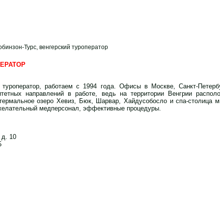
обинзон-Турс, венгерский туроператор
ПЕРАТОР
 туроператор, работаем с 1994 года. Офисы в Москве, Санкт-Петербу
тетных направлений в работе, ведь на территории Венгрии распол
 термальное озеро Хевиз, Бюк, Шарвар, Хайдусобосло и спа-столица 
желательный медперсонал, эффективные процедуры.
 д. 10
5