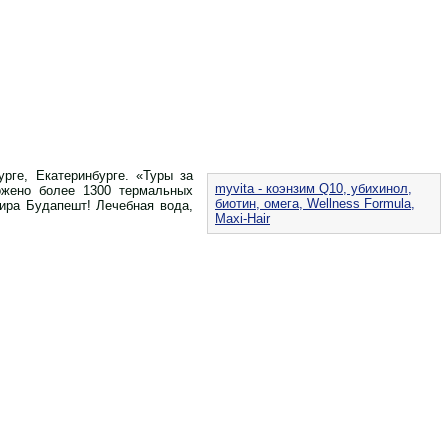
рге, Екатеринбурге. «Туры за
myvita - коэнзим Q10, убихинол,
ожено более 1300 термальных
биотин, омега, Wellness Formula,
мира Будапешт! Лечебная вода,
Maxi-Hair