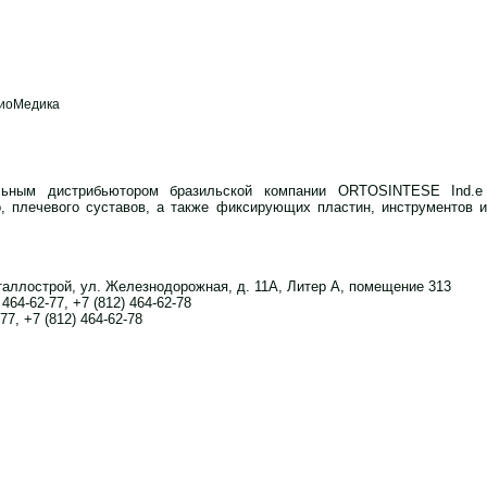
иоМедика
ьным дистрибьютором бразильской компании ORTOSINTESE Ind.e
о, плечевого суставов, а также фиксирующих пластин, инструментов 
еталлострой, ул. Железнодорожная, д. 11А, Литер А, помещение 313
 464-62-77, +7 (812) 464-62-78
-77, +7 (812) 464-62-78