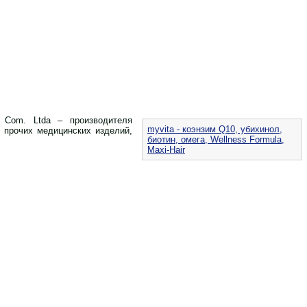
 Com. Ltda – производителя
myvita - коэнзим Q10, убихинол,
и прочих медицинских изделий,
биотин, омега, Wellness Formula,
Maxi-Hair