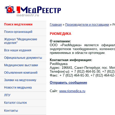
Поиск медтехники
Главная
»
Производители и поставщики
» Р
Поиск организаций
РИОМЕДИКА
Журнал "Медицинские
О компании:
изделия"
ООО «РиоМедика» является официал
эндопротезов тазобедренного, коленног
Все наши издания
применяемых в области ортопедии.
Официальные документы
Контактная информация:
РиоМедика
Медицинские выставки
Адрес:
196641, Санкт-Петербург, пос. М
Телефон(-ы):
+ 7 (812) 464-91-30, +7 (812)
Объявления компаний
Факс:
+ 7 (812) 464-91-30, +7 (812) 464-62
Заявки на медтехнику
Отправить сообщение
Новости медрынка
Сайт:
www.riomedica.ru
ЛПУ
Каталог ссылок
Контакты