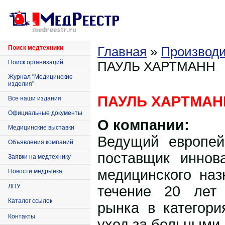
Поиск медтехники
Главная
»
Производи
Поиск организаций
ПАУЛЬ ХАРТМАНН
Журнал "Медицинские
изделия"
ПАУЛЬ ХАРТМАН
Все наши издания
Официальные документы
О компании:
Медицинские выставки
Ведущий европей
Объявления компаний
поставщик иннов
Заявки на медтехнику
медицинского наз
Новости медрынка
ЛПУ
течение 20 лет 
Каталог ссылок
рынка в категори
Контакты
уход за больными 