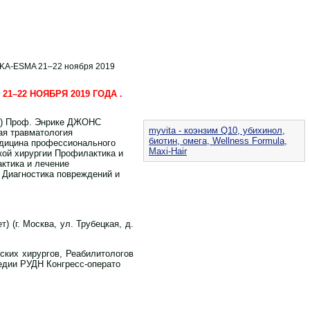
SKA-ESMA 21–22 ноября 2019
–22 НОЯБРЯ 2019 ГОДА .
я) Проф. Энрике ДЖОНС
myvita - коэнзим Q10, убихинол,
ая травматология
биотин, омега, Wellness Formula,
едицина профессионального
Maxi-Hair
кой хирургии Профилактика и
ктика и лечение
 Диагностика повреждений и
(г. Москва, ул. Трубецкая, д.
ских хирургов, Реабилитологов
едии РУДН Конгресс-операто