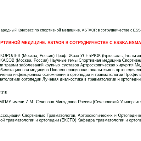
ародный Конгресс по спортивной медицине. ASTAOR в сотрудничестве с ES
ИВНОЙ МЕДИЦИНЕ. ASTAOR В СОТРУДНИЧЕСТВЕ С ESSKA-ESMA 21
й КОРОЛЕВ (Москва, Россия) Проф. Жозе УЛЕБРЮК (Брюссель, Бельги
ЧКАСОВ (Москва, Россия) Научные темы Спортивная медицина Спортивн
ии травми заболеваний крупных суставов Артроскопическая хирургия М
абилитационная медицина Послеоперационная анальгезия в ортопедичес
ечение инфекционных осложнений в ортопедии и травматологии Профила
атологиии ортопедии Лучевая диагностика в травматологии и ортопедии
2019
МУ имени И.М. Сеченова Минздрава России (Сеченовский Университет) 
ссоциация Спортивных Травматологов, Артроскопических и Ортопедиче
ой травматологии и ортопедии (ЕКСТО) Кафедра травматологии и ортоп