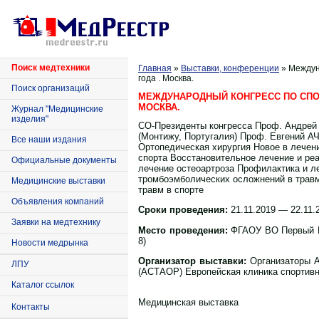
Поиск медтехники
Главная
»
Выставки, конференции
» Междун
года . Москва.
Поиск организаций
МЕЖДУНАРОДНЫЙ КОНГРЕСС ПО СПОРТ
МОСКВА.
Журнал "Медицинские
изделия"
СО-Президенты конгресса Проф. Андре
(Монтижу, Португалия) Проф. Евгений А
Все наши издания
Ортопедическая хирургия Новое в лечен
спорта Восстановительное лечение и ре
Официальные документы
лечение остеоартроза Профилактика и л
тромбоэмболических осложнений в травм
Медицинские выставки
травм в спорте
Объявления компаний
Сроки проведения:
21.11.2019 — 22.11.
Заявки на медтехнику
Место проведения:
ФГАОУ ВО Первый МГ
8)
Новости медрынка
Организатор выставки:
Организаторы А
ЛПУ
(АСТАОР) Европейская клиника спортивн
Каталог ссылок
Медицинская выставка
Контакты