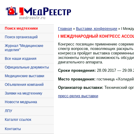
Поиск медтехники
Главная
»
Выставки, конференции
» I Межд
I МЕЖДУНАРОДНЫЙ КОНГРЕСС АСС
Поиск организаций
Конгресс посвящен применению современ
Журнал "Медицинские
спектр вопросов, позволяющих раскрыть
изделия"
конгресса пройдет выставка современны
экспоненты получат возможность обсуди
Все наши издания
двигательного аппарата.
Официальные документы
Сроки проведения:
28.09.2017 — 29.09.
Медицинские выставки
Место проведения:
гостиница «Холидей 
Объявления компаний
Организатор выставки:
Технический орг
Заявки на медтехнику
пресс-релиз выставки
Новости медрынка
ЛПУ
Каталог ссылок
Контакты