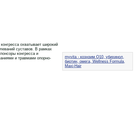
 конгресса охватывает широкий
леваний суставов. В рамках
понсоры конгресса и
myvita - коэнзим Q10, убихинол,
ваниями и травмами опорно-
биотин, омега, Wellness Formula,
Maxi-Hair