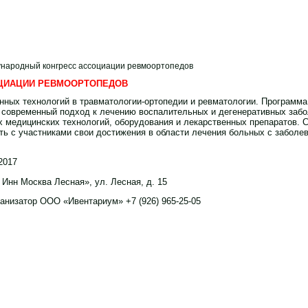
ународный конгресс ассоциации ревмоортопедов
ОЦИАЦИИ РЕВМООРТОПЕДОВ
ных технологий в травматологии-ортопедии и ревматологии. Программа
 современный подход к лечению воспалительных и дегенеративных забо
х медицинских технологий, оборудования и лекарственных препаратов. С
ть с участниками свои достижения в области лечения больных с заболе
2017
Инн Москва Лесная», ул. Лесная, д. 15
анизатор ООО «Ивентариум» +7 (926) 965-25-05