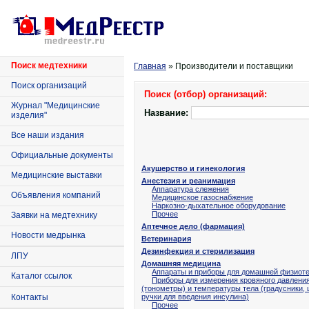
Поиск медтехники
Главная
» Производители и поставщики
Поиск организаций
Поиск (отбор) организаций:
Журнал "Медицинские
Название:
изделия"
Все наши издания
Официальные документы
Акушерство и гинекология
Медицинские выставки
Анестезия и реанимация
Аппаратура слежения
Объявления компаний
Медицинское газоснабжение
Наркозно-дыхательное оборудование
Прочее
Заявки на медтехнику
Аптечное дело (фармация)
Новости медрынка
Ветеринария
Дезинфекция и стерилизация
ЛПУ
Домашняя медицина
Аппараты и приборы для домашней физиот
Каталог ссылок
Приборы для измерения кровяного давлени
(тонометры) и температуры тела (градусники,
Контакты
ручки для введения инсулина)
Прочее