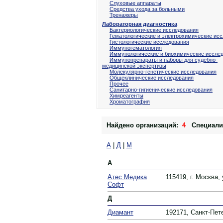
Слуховые аппараты
Средства ухода за больными
Тренажеры
Лабораторная диагностика
Бактериологические исследования
Гематологические и электрохимические ис
Гистологические исследования
Иммуногематология
Иммунологические и биохимические иссле
Иммунопрепараты и наборы для судебно-
медицинской экспертизы
Молекулярно-генетические исследования
Общеклинические исследования
Прочее
Санитарно-гигиенические исследования
Химреагенты
Хроматография
Найдено организаций:
4
Специали
А
|
Д
|
М
А
Атес Медика
115419, г. Москва,
Софт
Д
Диамант
192171, Санкт-Пете