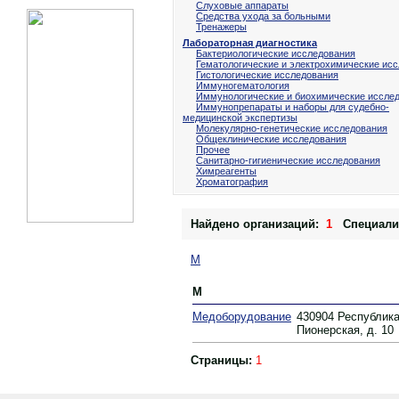
Слуховые аппараты
Средства ухода за больными
Тренажеры
Лабораторная диагностика
Бактериологические исследования
Гематологические и электрохимические ис
Гистологические исследования
Иммуногематология
Иммунологические и биохимические иссле
Иммунопрепараты и наборы для судебно-
медицинской экспертизы
Молекулярно-генетические исследования
Общеклинические исследования
Прочее
Санитарно-гигиенические исследования
Химреагенты
Хроматография
Найдено организаций:
1
Специали
М
М
Медоборудование
430904 Республика
Пионерская, д. 10
Страницы:
1