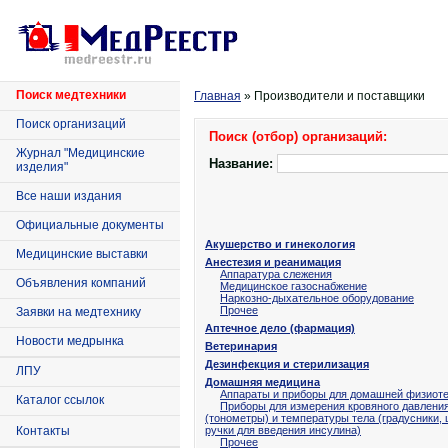
Поиск медтехники
Главная
» Производители и поставщики
Поиск организаций
Поиск (отбор) организаций:
Журнал "Медицинские
Название:
изделия"
Все наши издания
Официальные документы
Акушерство и гинекология
Медицинские выставки
Анестезия и реанимация
Аппаратура слежения
Объявления компаний
Медицинское газоснабжение
Наркозно-дыхательное оборудование
Прочее
Заявки на медтехнику
Аптечное дело (фармация)
Новости медрынка
Ветеринария
Дезинфекция и стерилизация
ЛПУ
Домашняя медицина
Аппараты и приборы для домашней физиот
Каталог ссылок
Приборы для измерения кровяного давлени
(тонометры) и температуры тела (градусники,
Контакты
ручки для введения инсулина)
Прочее