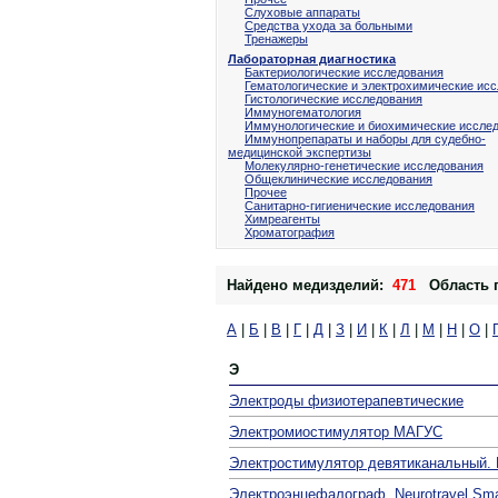
Слуховые аппараты
Средства ухода за больными
Тренажеры
Лабораторная диагностика
Бактериологические исследования
Гематологические и электрохимические ис
Гистологические исследования
Иммуногематология
Иммунологические и биохимические иссле
Иммунопрепараты и наборы для судебно-
медицинской экспертизы
Молекулярно-генетические исследования
Общеклинические исследования
Прочее
Санитарно-гигиенические исследования
Химреагенты
Хроматография
Найдено медизделий:
471
Область 
А
|
Б
|
В
|
Г
|
Д
|
З
|
И
|
К
|
Л
|
М
|
Н
|
О
|
Э
Электроды физиотерапевтические
Электромиостимулятор МАГУС
Электростимулятор девятиканальный
Электроэнцефалограф. Neurotravel Sma