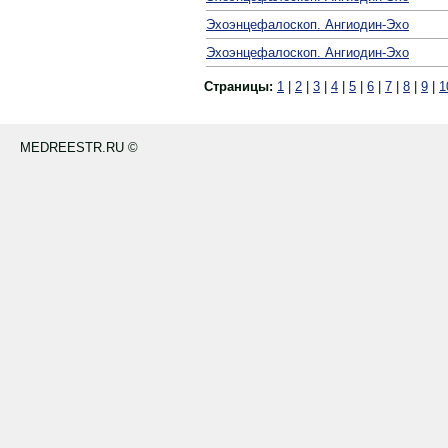
Эхоэнцефалоскоп. Ангиодин-Эхо
Эхоэнцефалоскоп. Ангиодин-Эхо
Страницы:
1
|
2
|
3
|
4
|
5
|
6
|
7
|
8
|
9
|
1
MEDREESTR.RU ©