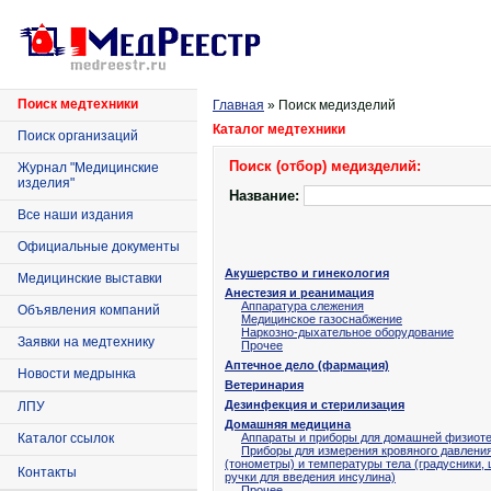
Поиск медтехники
Главная
» Поиск медизделий
Каталог медтехники
Поиск организаций
Поиск (отбор) медизделий:
Журнал "Медицинские
изделия"
Название:
Все наши издания
Официальные документы
Акушерство и гинекология
Медицинские выставки
Анестезия и реанимация
Аппаратура слежения
Объявления компаний
Медицинское газоснабжение
Наркозно-дыхательное оборудование
Заявки на медтехнику
Прочее
Аптечное дело (фармация)
Новости медрынка
Ветеринария
Дезинфекция и стерилизация
ЛПУ
Домашняя медицина
Каталог ссылок
Аппараты и приборы для домашней физиот
Приборы для измерения кровяного давлени
(тонометры) и температуры тела (градусники,
Контакты
ручки для введения инсулина)
Прочее