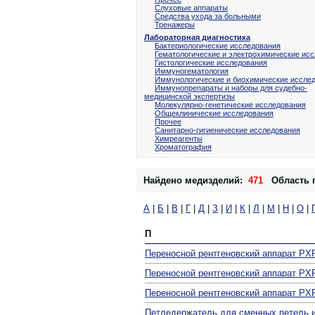
Слуховые аппараты
Средства ухода за больными
Тренажеры
Лабораторная диагностика
Бактериологические исследования
Гематологические и электрохимические ис
Гистологические исследования
Иммуногематология
Иммунологические и биохимические иссле
Иммунопрепараты и наборы для судебно-
медицинской экспертизы
Молекулярно-генетические исследования
Общеклинические исследования
Прочее
Санитарно-гигиенические исследования
Химреагенты
Хроматография
Найдено медизделий:
471
Область 
А
|
Б
|
В
|
Г
|
Д
|
З
|
И
|
К
|
Л
|
М
|
Н
|
О
|
П
Переносной рентгеновский аппарат PX
Переносной рентгеновский аппарат PX
Переносной рентгеновский аппарат P
Петледержатель для сменных петель и