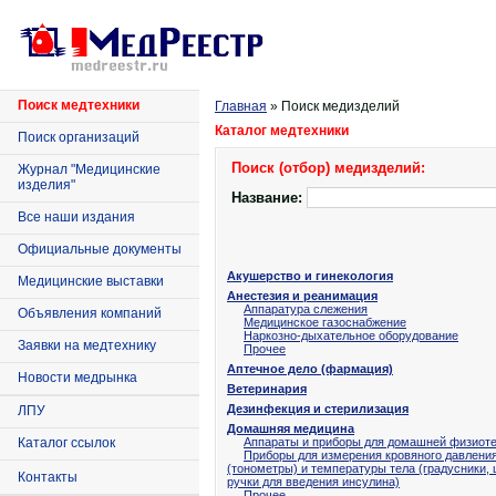
Поиск медтехники
Главная
» Поиск медизделий
Каталог медтехники
Поиск организаций
Поиск (отбор) медизделий:
Журнал "Медицинские
изделия"
Название:
Все наши издания
Официальные документы
Акушерство и гинекология
Медицинские выставки
Анестезия и реанимация
Аппаратура слежения
Объявления компаний
Медицинское газоснабжение
Наркозно-дыхательное оборудование
Заявки на медтехнику
Прочее
Аптечное дело (фармация)
Новости медрынка
Ветеринария
Дезинфекция и стерилизация
ЛПУ
Домашняя медицина
Каталог ссылок
Аппараты и приборы для домашней физиот
Приборы для измерения кровяного давлени
(тонометры) и температуры тела (градусники,
Контакты
ручки для введения инсулина)
Прочее