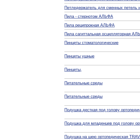
Петледержатель для сменных петель и
Пила - стернотом АЛЬФА
Пила реципрокная АЛЬФА
Пила сагиттальная осцилляторная АЛ
Пинцеты стоматологические
Пинцеты ушные
Пинцеты,
Питательные среды
Питательные среды
Подушка десткая под голову ортопеди
Подушка для младенцев под голову ор
Подушка на шею ортопедическая TRA