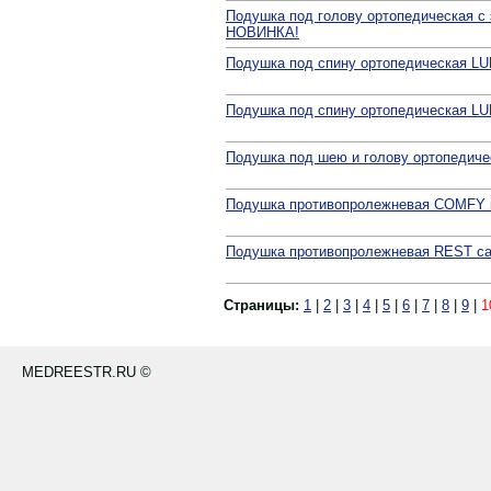
Подушка под голову ортопедическая 
НОВИНКА!
Подушка под спину ортопедическая 
Подушка под спину ортопедическая 
Подушка под шею и голову ортопедиче
Подушка противопролежневая COMFY 
Подушка противопролежневая REST с
Страницы:
1
|
2
|
3
|
4
|
5
|
6
|
7
|
8
|
9
|
1
MEDREESTR.RU ©