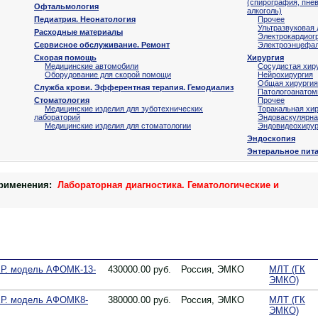
(спирография, пне
Офтальмология
алкоголь)
Педиатрия. Неонатология
Прочее
Ультразвуковая 
Расходные материалы
Электрокардиог
Сервисное обслуживание. Ремонт
Электроэнцефа
Скорая помощь
Хирургия
Медицинские автомобили
Cосудистая хир
Оборудование для скорой помощи
Нейрохирургия
Общая хирургия
Служба крови. Эфферентная терапия. Гемодиализ
Патологоанатом
Стоматология
Прочее
Медицинские изделия для зуботехнических
Торакальная хи
лабораторий
Эндоваскулярна
Медицинские изделия для стоматологии
Эндовидеохирур
Эндоскопия
Энтеральное пит
рименения:
Лабораторная диагностика. Гематологические и
Р. модель АФОМК-13-
430000.00 руб.
Россия, ЭМКО
МЛТ (ГК
ЭМКО)
Р. модель АФОМК8-
380000.00 руб.
Россия, ЭМКО
МЛТ (ГК
ЭМКО)