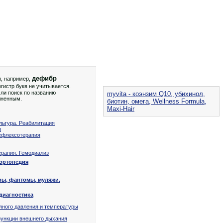
дефибр
я, например,
гистр букв не учитывается.
ли поиск по названию
myvita - коэнзим Q10, убихинол,
лненным.
биотин, омега, Wellness Formula,
Maxi-Hair
льтура. Реабилитация
я
ефлексотерапия
рапия. Гемодиализ
 ортопедия
ры, фантомы, муляжи.
диагностика
яного давления и температуры
ункции внешнего дыхания