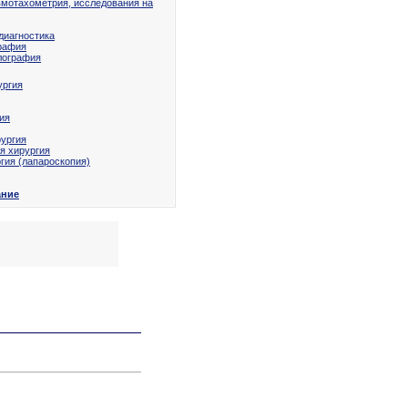
вмотахометрия, исследования на
диагностика
рафия
лография
ургия
ия
рургия
я хирургия
гия (лапароскопия)
ание