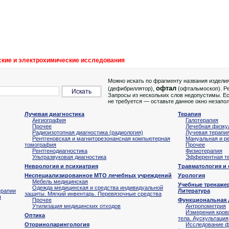
ские и электрохимические исследования
Можно искать по фрагменту названия издели
офтал
(дефибриллятор),
(офтальмоскоп). Ре
Запросы из нескольких слов недопустимы. Ес
не требуется — оставьте данное окно незапо
Лучевая диагностика
Терапия
Ангиография
Галотерапия
Прочее
Лечебная физку
Радиоизотопная диагностика (радиология)
Лучевая терапи
Рентгеновская и магниторезонансная компьютерная
Мануальная и р
томография
Прочее
Рентгенодиагностика
Физиотерапия
Ультразвуковая диагностика
Эфферентная те
Неврология и психиатрия
Травматология и
Неспециализированное МТО лечебных учреждений
Урология
Мебель медицинская
Учебные тренаже
Одежда медицинская и средства индивидуальной
ерапии
Литература
защиты. Мягкий инвентарь. Перевязочные средства
я
Прочее
Функциональная 
Утилизация медицинских отходов
Антропометрия
Измерения кров
Оптика
тела. Аускультация
Оториноларингология
Исследование ф