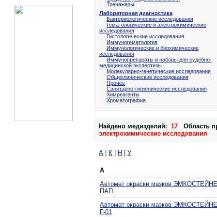
Тренажеры
Лабораторная диагностика
Бактериологические исследования
Гематологические и электрохимические
исследования
Гистологические исследования
Иммуногематология
Иммунологические и биохимические
исследования
Иммунопрепараты и наборы для судебно-
медицинской экспертизы
Молекулярно-генетические исследования
Общеклинические исследования
Прочее
Санитарно-гигиенические исследования
Химреагенты
Хроматография
Найдено медизделий:
17
Область п
электрохимические исследования
А
|
К
|
Н
|
У
А
Автомат окраски мазков ЭМКОСТЕЙНЕ
ПАП.
Автомат окраски мазков ЭМКОСТЕЙНЕ
Г-01