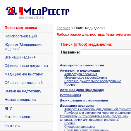
Поиск медтехники
Главная
» Поиск медизделий
Лабораторная диагностика. Гематологиче
Поиск организаций
Поиск (отбор) медизделий:
Журнал "Медицинские
изделия"
Название:
Все наши издания
Акушерство и гинекология
Официальные документы
Анестезия и реанимация
Медицинские выставки
Аппаратура слежения
Медицинское газоснабжение
Наркозно-дыхательное оборудование
Объявления компаний
Прочее
Аптечное дело (фармация)
Заявки на медтехнику
Ветеринария
Новости медрынка
Дезинфекция и стерилизация
Домашняя медицина
ЛПУ
Аппараты и приборы для домашней физиот
Приборы для измерения кровяного давлени
(тонометры) и температуры тела (градусники,
Каталог ссылок
шприцы, ручки для введения инсулина)
Прочее
Контакты
Слуховые аппараты
Средства ухода за больными